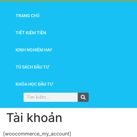
TRANG CHỦ
TIẾT KIỆM TIỀN
KINH NGHIỆM HAY
TỦ SÁCH ĐẦU TƯ
KHÓA HỌC ĐẦU TƯ
Tài khoản
[woocommerce_my_account]