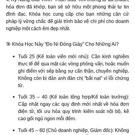
hóa đơn đã khớp, bạn sẽ sở hữu một phong thái tự tin
đỉnh đạc. Khóa học cung cấp cho bạn những căn cứ
pháp lý vững chắc để giải trình bảo vệ chi phí cho doanh
nghiệp một cách êm đẹp nhất.
🎯 Khóa Học Này “Đo Ni Đóng Giày” Cho Những Ai?
Tuổi 25 (Kế toán viên mới nhú):
Cần kinh nghiệm
thực tế để qua mặt các vòng phỏng vấn, hoặc muốn
ghi điểm với sếp bằng sự cẩn thận, chuyên nghiệp.
Không còn bị đàn anh đàn chị “bắt nạt” vì lỗi chứng
từ.
Tuổi 35 – 40 (Kế toán tổng hợp/Kế toán trưởng):
Cập nhật ngay các quy định mới nhất về hóa đơn
điện tử, tối ưu hóa quy trình kiểm soát nội bộ, kê
cao gối ngủ ngon mỗi đêm.
Tuổi 45 – 60 (Chủ doanh nghiệp, Giám đốc):
Không