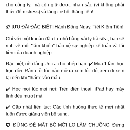
cho công ty, mà còn giữ được nhan sắc (vì không phải
thức đêm stress) và tăng cơ hội thăng tiến!
🎁 [ƯU ĐÃI ĐẶC BIỆT] Hành Động Ngay, Tiết Kiệm Tiền!
Chỉ với một khoản đầu tư nhỏ bằng vài ly trà sữa, bạn sẽ
rinh về một “tấm khiên” bảo vệ sự nghiệp kế toán và túi
tiền của doanh nghiệp.
Đặc biệt, nền tảng Unica cho phép bạn: ✔️
Mua 1 lần, học
trọn đời:
Rảnh rỗi lúc nào mở ra xem lúc đó, xem đi xem
lại đến khi “thấm” vào máu.
✔️
Học mọi lúc mọi nơi:
Trên điện thoại, iPad hay máy
tính đều mượt mà.
✔️
Cập nhật liên tục:
Các tình huống thực tế mới nhất
luôn được giảng viên bổ sung.
⏰
ĐỪNG ĐỂ MẤT BÒ MỚI LO LÀM CHUỒNG! Đừng