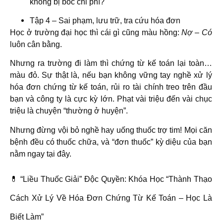
không bị bóc chi phí?
Tập 4 – Sai phạm, lưu trữ, tra cứu hóa đơn
Học ở trường đại học thì cái gì cũng màu hồng:
Nợ – Có
luôn cân bằng.
Nhưng ra trường đi làm thì chứng từ kế toán lại toàn…
màu đỏ. Sự thật là, nếu bạn không vững tay nghề
xử lý
hóa đơn chứng từ kế toán
, rủi ro tài chính treo trên đầu
bạn và công ty là cực kỳ lớn. Phạt vài triệu đến vài chục
triệu là chuyện “thường ở huyện”.
Nhưng đừng vội bỏ nghề hay uống thuốc trợ tim! Mọi căn
bệnh đều có thuốc chữa, và “đơn thuốc” kỳ diệu của bạn
nằm ngay tại đây.
💊 “Liều Thuốc Giải” Độc Quyền: Khóa Học “Thành Thạo
Cách Xử Lý Về Hóa Đơn Chứng Từ Kế Toán – Học Là
Biết Làm”