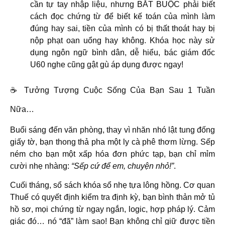
cần tự tay nhập liệu, nhưng BẮT BUỘC phải biết
cách đọc chứng từ để biết kế toán của mình làm
đúng hay sai, tiền của mình có bị thất thoát hay bị
nộp phạt oan uổng hay không. Khóa học này sử
dụng ngôn ngữ bình dân, dễ hiểu, bác giám đốc
U60 nghe cũng gật gù áp dụng được ngay!
☕ Tưởng Tượng Cuộc Sống Của Bạn Sau 1 Tuần
Nữa…
Buổi sáng đến văn phòng, thay vì nhăn nhó lật tung đống
giấy tờ, bạn thong thả pha một ly cà phê thơm lừng. Sếp
ném cho bạn một xấp hóa đơn phức tạp, bạn chỉ mỉm
cười nhẹ nhàng:
“Sếp cứ để em, chuyện nhỏ!”
.
Cuối tháng, sổ sách khóa sổ nhẹ tựa lông hồng. Cơ quan
Thuế có quyết định kiểm tra định kỳ, bạn bình thản mở tủ
hồ sơ, mọi chứng từ ngay ngắn, logic, hợp pháp lý. Cảm
giác đó… nó “đã” làm sao! Bạn không chỉ giữ được tiền