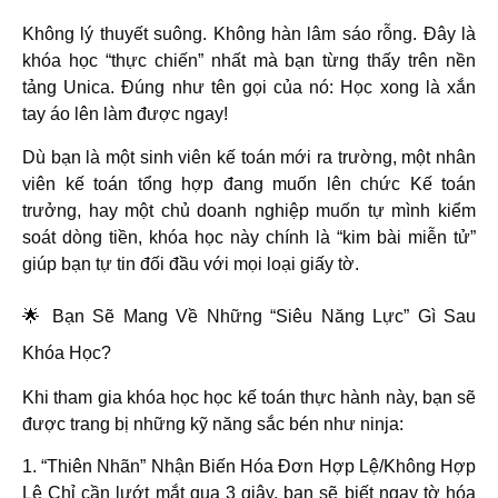
Không lý thuyết suông. Không hàn lâm sáo rỗng. Đây là
khóa học “thực chiến” nhất mà bạn từng thấy trên nền
tảng Unica. Đúng như tên gọi của nó:
Học xong là xắn
tay áo lên làm được ngay!
Dù bạn là một sinh viên kế toán mới ra trường, một nhân
viên kế toán tổng hợp đang muốn lên chức Kế toán
trưởng, hay một chủ doanh nghiệp muốn tự mình kiểm
soát dòng tiền, khóa học này chính là “kim bài miễn tử”
giúp bạn tự tin đối đầu với mọi loại giấy tờ.
🌟 Bạn Sẽ Mang Về Những “Siêu Năng Lực” Gì Sau
Khóa Học?
Khi tham gia khóa học
học kế toán thực hành
này, bạn sẽ
được trang bị những kỹ năng sắc bén như ninja:
1. “Thiên Nhãn” Nhận Biến Hóa Đơn Hợp Lệ/Không Hợp
Lệ
Chỉ cần lướt mắt qua 3 giây, bạn sẽ biết ngay tờ hóa