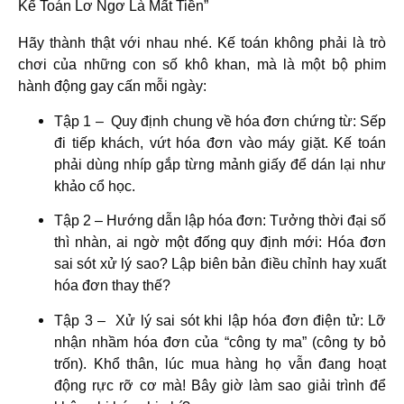
Kế Toán Lơ Ngơ Là Mất Tiền”
Hãy thành thật với nhau nhé. Kế toán không phải là trò
chơi của những con số khô khan, mà là một bộ phim
hành động gay cấn mỗi ngày:
Tập 1 – Quy định chung về hóa đơn chứng từ:
Sếp
đi tiếp khách, vứt hóa đơn vào máy giặt. Kế toán
phải dùng nhíp gắp từng mảnh giấy để dán lại như
khảo cổ học.
Tập 2 – Hướng dẫn lập hóa đơn:
Tưởng thời đại số
thì nhàn, ai ngờ một đống quy định mới: Hóa đơn
sai sót xử lý sao? Lập biên bản điều chỉnh hay xuất
hóa đơn thay thế?
Tập 3 – Xử lý sai sót khi lập hóa đơn điện tử:
Lỡ
nhận nhầm hóa đơn của “công ty ma” (công ty bỏ
trốn). Khổ thân, lúc mua hàng họ vẫn đang hoạt
động rực rỡ cơ mà! Bây giờ làm sao giải trình để