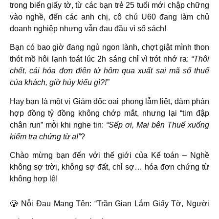
trong biển giấy tờ, từ các bạn trẻ 25 tuổi mới chập chững
vào nghề, đến các anh chị, cô chú U60 đang làm chủ
doanh nghiệp nhưng vẫn đau đầu vì sổ sách!
Bạn có bao giờ đang ngủ ngon lành, chợt giật mình thon
thót mồ hôi lạnh toát lúc 2h sáng chỉ vì trót nhớ ra:
“Thôi
chết, cái hóa đơn điện tử hôm qua xuất sai mã số thuế
của khách, giờ hủy kiểu gì?!”
Hay bạn là một vị Giám đốc oai phong lẫm liệt, đàm phán
hợp đồng tỷ đồng không chớp mắt, nhưng lại “tim đập
chân run” mỗi khi nghe tin:
“Sếp ơi, Mai bên Thuế xuống
kiểm tra chứng từ ạ!”
?
Chào mừng bạn đến với thế giới của
Kế toán – Nghề
không sợ trời, không sợ đất, chỉ sợ… hóa đơn chứng từ
không hợp lệ!
🥲 Nỗi Đau Mang Tên: “Trần Gian Lắm Giấy Tờ, Người