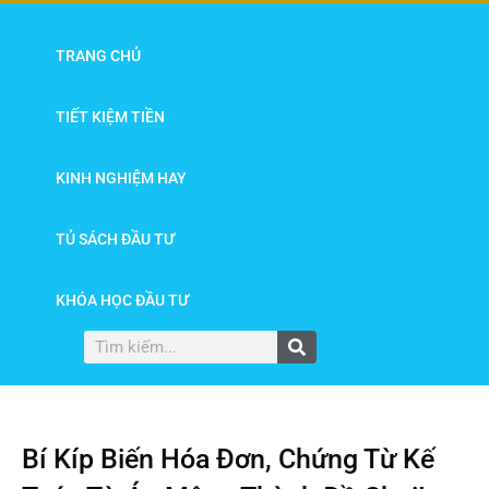
TRANG CHỦ
TIẾT KIỆM TIỀN
KINH NGHIỆM HAY
TỦ SÁCH ĐẦU TƯ
KHÓA HỌC ĐẦU TƯ
Bí Kíp Biến Hóa Đơn, Chứng Từ Kế