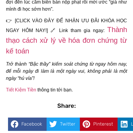
đợi đến lúc cầm biên bản nộp phạt rồi mới ước “giá như
mình đi học sớm hơn”.
👉
[CLICK VÀO ĐÂY ĐỂ NHẬN ƯU ĐÃI KHÓA HỌC
Thành
NGAY HÔM NAY!]
🔗
Link tham gia ngay:
thạo cách xử lý về hóa đơn chứng từ
kế toán
Trở thành “Bậc thầy” kiểm soát chứng từ ngay hôm nay,
để mỗi ngày đi làm là một ngày vui, không phải là một
ngày “hú vía”!
Tiết Kiệm Tiền
thông tin tới bạn.
Share:
Facebook
Twitter
Pinterest