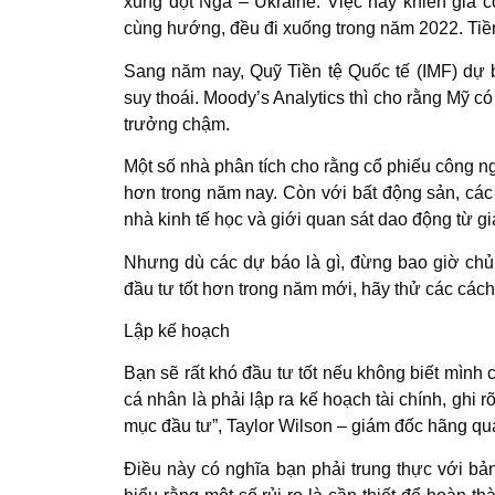
xung đột Nga – Ukraine. Việc này khiến giá c
cùng hướng, đều đi xuống trong năm 2022. Tiền
Sang năm nay, Quỹ Tiền tệ Quốc tế (IMF) dự 
suy thoái. Moody’s Analytics thì cho rằng Mỹ có 
trưởng chậm.
Một số nhà phân tích cho rằng cổ phiếu công 
hơn trong năm nay. Còn với bất động sản, các
nhà kinh tế học và giới quan sát dao động từ 
Nhưng dù các dự báo là gì, đừng bao giờ chủ
đầu tư tốt hơn trong năm mới, hãy thử các cách
Lập kế hoạch
Bạn sẽ rất khó đầu tư tốt nếu không biết mình 
cá nhân là phải lập ra kế hoạch tài chính, ghi r
mục đầu tư”, Taylor Wilson – giám đốc hãng quản
Điều này có nghĩa bạn phải trung thực với bả