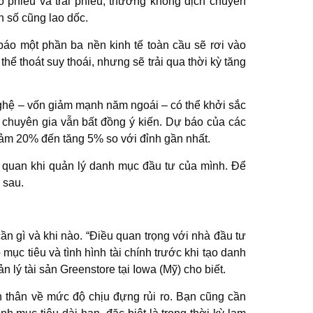
ổ phiếu và trái phiếu, thường không dịch chuyển
 số cũng lao dốc.
báo một phần ba nền kinh tế toàn cầu sẽ rơi vào
thể thoát suy thoái, nhưng sẽ trải qua thời kỳ tăng
nghệ – vốn giảm mạnh năm ngoái – có thể khởi sắc
 chuyên gia vẫn bất đồng ý kiến. Dự báo của các
giảm 20% đến tăng 5% so với đỉnh gần nhất.
 quan khi quản lý danh mục đầu tư của mình. Để
 sau.
cần gì và khi nào. “Điều quan trọng với nhà đầu tư
õ mục tiêu và tình hình tài chính trước khi tạo danh
 lý tài sản Greenstore tại Iowa (Mỹ) cho biết.
n thân về mức độ chịu đựng rủi ro. Bạn cũng cần