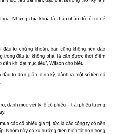
ành mục tiêu dài hạn, đặc biệt là trong thời kỳ lạm
thua. Nhưng chìa khóa là chấp nhận đủ rủi ro để
.
ới đầu tư chứng khoán, bạn cũng không nên dao
g trong đầu tư không phải là căn được thời điểm
o đến khi đạt mục tiêu”, Wilson cho biết.
 đầu tư đơn giản, định kỳ, dành ra một số tiền cố
.
ro, danh mục với tỷ lệ cổ phiếu – trái phiếu tương
ay.
ua các cổ phiếu giá trị, tức là các công ty có nền
ấp. Nhóm này có xu hướng diễn biến tốt hơn trong