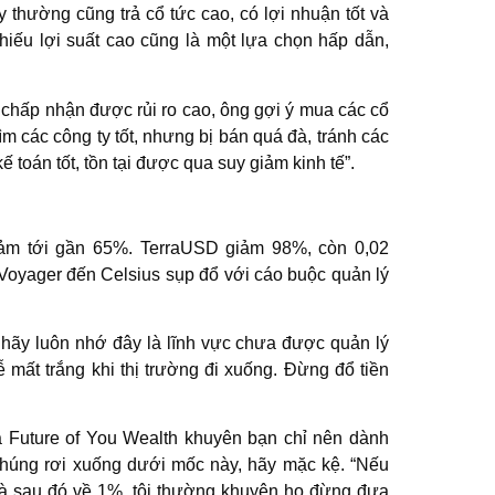
y thường cũng trả cổ tức cao, có lợi nhuận tốt và
 phiếu lợi suất cao cũng là một lựa chọn hấp dẫn,
chấp nhận được rủi ro cao, ông gợi ý mua các cổ
ìm các công ty tốt, nhưng bị bán quá đà, tránh các
 toán tốt, tồn tại được qua suy giảm kinh tế”.
giảm tới gần 65%. TerraUSD giảm 98%, còn 0,02
 Voyager đến Celsius sụp đổ với cáo buộc quản lý
ì, hãy luôn nhớ đây là lĩnh vực chưa được quản lý
ễ mất trắng khi thị trường đi xuống. Đừng đổ tiền
ủa Future of You Wealth khuyên bạn chỉ nên dành
 chúng rơi xuống dưới mốc này, hãy mặc kệ. “Nếu
à sau đó về 1%, tôi thường khuyên họ đừng đưa