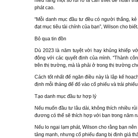
hiểu rằng một số rủi ro là cần thiết để hoàn th
phát cao.
“Mỗi danh mục đầu tư đều có người thắng, kẻ 
đạt mục tiêu tài chính của bạn”, Wilson cho biết
Bỏ qua tin đồn
Dù 2023 là năm tuyệt vời hay khủng khiếp v
động với các quyết định của mình. “Thành côn
trên thị trường, mà là phải ở trong thị trường ch
Cách tốt nhất để ngăn điều này là lập kế hoạch
định mỗi tháng để đổ vào cổ phiếu và trái phiếu
Tạo danh mục đầu tư hợp lý
Nếu muốn đầu tư lâu dài, không thích nhiều rủi 
đương có thể sẽ thích hợp với bạn trong năm n
Nếu lo ngại lạm phát, Wilson cho rằng bạn nên m
tảng mạnh, nhưng cổ phiếu đang bị định giá th