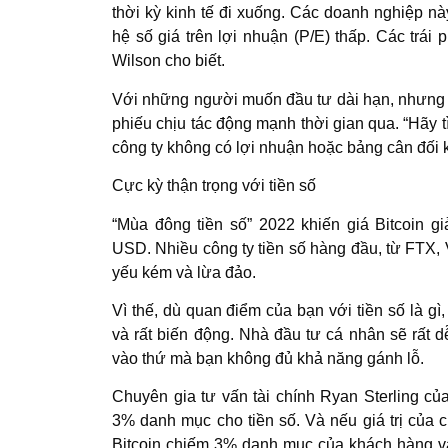
thời kỳ kinh tế đi xuống. Các doanh nghiệp nà
hệ số giá trên lợi nhuận (P/E) thấp. Các trái
Wilson cho biết.
Với những người muốn đầu tư dài hạn, nhưng 
phiếu chịu tác động mạnh thời gian qua. “Hãy t
công ty không có lợi nhuận hoặc bảng cân đối kế
Cực kỳ thận trọng với tiền số
“Mùa đông tiền số” 2022 khiến giá Bitcoin 
USD. Nhiều công ty tiền số hàng đầu, từ FTX,
yếu kém và lừa đảo.
Vì thế, dù quan điểm của bạn với tiền số là g
và rất biến động. Nhà đầu tư cá nhân sẽ rất d
vào thứ mà bạn không đủ khả năng gánh lỗ.
Chuyên gia tư vấn tài chính Ryan Sterling c
3% danh mục cho tiền số. Và nếu giá trị của
Bitcoin chiếm 3% danh mục của khách hàng v