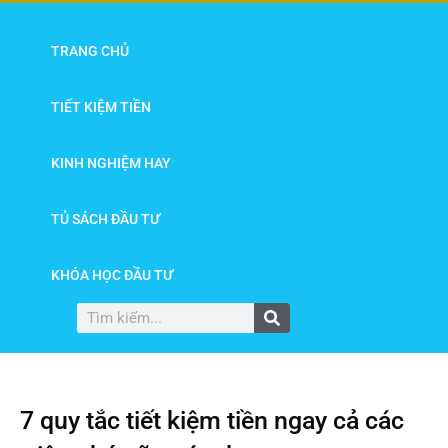
TRANG CHỦ
TIẾT KIỆM TIỀN
KINH NGHIỆM HAY
TỦ SÁCH ĐẦU TƯ
KHÓA HỌC ĐẦU TƯ
7 quy tắc tiết kiệm tiền ngay cả các