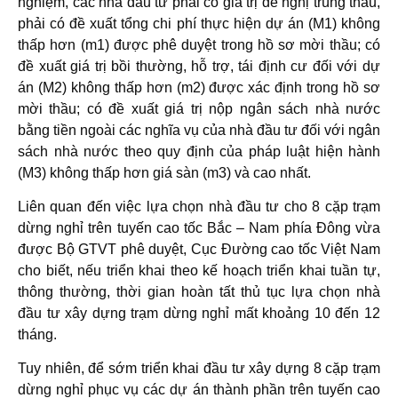
nghiệm, các nhà đầu tư phải có giá trị đề nghị trúng thầu,
phải có đề xuất tổng chi phí thực hiện dự án (M1) không
thấp hơn (m1) được phê duyệt trong hồ sơ mời thầu; có
đề xuất giá trị bồi thường, hỗ trợ, tái định cư đối với dự
án (M2) không thấp hơn (m2) được xác định trong hồ sơ
mời thầu; có đề xuất giá trị nộp ngân sách nhà nước
bằng tiền ngoài các nghĩa vụ của nhà đầu tư đối với ngân
sách nhà nước theo quy định của pháp luật hiện hành
(M3) không thấp hơn giá sàn (m3) và cao nhất.
Liên quan đến việc lựa chọn nhà đầu tư cho 8 cặp trạm
dừng nghỉ trên tuyến cao tốc Bắc – Nam phía Đông vừa
được Bộ GTVT phê duyệt, Cục Đường cao tốc Việt Nam
cho biết, nếu triển khai theo kế hoạch triển khai tuần tự,
thông thường, thời gian hoàn tất thủ tục lựa chọn nhà
đầu tư xây dựng trạm dừng nghỉ mất khoảng 10 đến 12
tháng.
Tuy nhiên, để sớm triển khai đầu tư xây dựng 8 cặp trạm
dừng nghỉ phục vụ các dự án thành phần trên tuyến cao