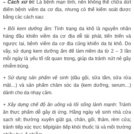
–
Cách
xử trí:
Là bệnh mạn tính, nên không thể chữa dứt
điểm bệnh viêm da cơ địa, nhưng có thể kiểm soát được
bằng các cách sau:
+ Bôi kem dưỡng ẩm:
Tình trạng da khô là nguyên nhân
hàng đầu khiến viêm da cơ địa dễ tái phát, tiến triển và
ngược lại, bệnh viêm da cơ địa cũng khiến da bị khô. Do
vậy, sử dụng kem dưỡng ẩm để làm mềm da từ 2 – 3 lần
mỗi ngày là yếu tố rất quan trọng, giúp da tránh nứt nẻ gây
nhiễm trùng.
+ Sử dụng sản phẩm vệ sinh
(dầu gội, sữa tắm, sữa rửa
mặt…) và sản phẩm chăm sóc da (kem dưỡng, serum…)
dành cho da nhạy cảm.
+ Xây dựng chế độ ăn uống và lối sống lành mạnh
: Tránh
ăn thực phẩm dễ gây dị ứng. Hằng ngày vệ sinh nhà cửa
sạch sẽ; thường xuyên giặt ga, chăn, gối, thảm, rèm cửa;
tránh tiếp xúc trực tiếp/gián tiếp khói thuốc lá và môi trường