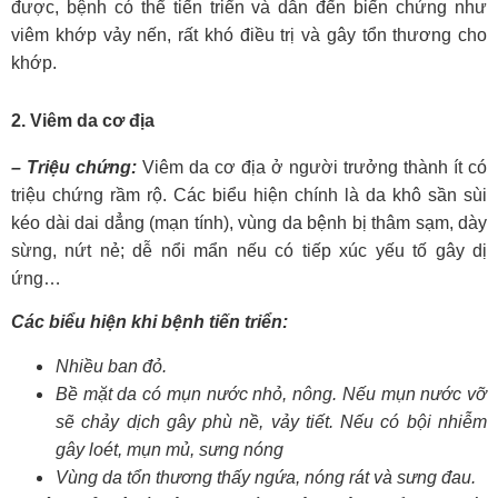
được, bệnh có thể tiến triển và dẫn đến biến chứng như
viêm khớp vảy nến, rất khó điều trị và gây tổn thương cho
khớp.
2. Viêm da cơ địa
– Triệu chứng:
Viêm da cơ địa ở người trưởng thành ít có
triệu chứng rầm rộ. Các biểu hiện chính là da khô sần sùi
kéo dài dai dẳng (mạn tính), vùng da bệnh bị thâm sạm, dày
sừng, nứt nẻ; dễ nổi mẩn nếu có tiếp xúc yếu tố gây dị
ứng…
Các biểu hiện khi bệnh tiến triển:
Nhiều ban đỏ.
Bề mặt da có mụn nước nhỏ, nông. Nếu mụn nước vỡ
sẽ chảy dịch gây phù nề, vảy tiết. Nếu có bội nhiễm
gây loét, mụn mủ, sưng nóng
Vùng da tổn thương thấy ngứa, nóng rát và sưng đau.