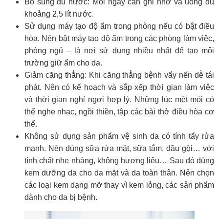
Bổ sung đủ nước: Mỗi ngày cần ghi nhớ và uống đủ
khoảng 2,5 lít nước.
Sử dụng máy tạo độ ẩm trong phòng nếu có bật điều
hòa. Nên bật máy tạo độ ẩm trong các phòng làm việc,
phòng ngủ – là nơi sử dụng nhiều nhất để tạo môi
trường giữ ẩm cho da.
Giảm căng thẳng: Khi căng thẳng bệnh vẩy nến dễ tái
phát. Nên có kế hoạch và sắp xếp thời gian làm việc
và thời gian nghỉ ngơi hợp lý. Những lúc mệt mỏi có
thể nghe nhạc, ngồi thiền, tập các bài thở điều hòa cơ
thể.
Không sử dụng sản phẩm vệ sinh da có tính tẩy rửa
mạnh. Nên dùng sữa rửa mặt, sữa tắm, dầu gội… với
tính chất nhẹ nhàng, không hương liệu… Sau đó dùng
kem dưỡng da cho da mặt và da toàn thân. Nên chọn
các loại kem dạng mỡ thay vì kem lỏng, các sản phẩm
dành cho da bị bệnh.